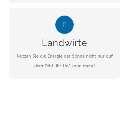
LANDWIRTE
Immer mehr Landwirte nutzen die attraktiven
Landwirte
Dachflächen ihrer landwirtschaftlichen
Anwesen zur Solarstromproduktion.
Nutzen Sie die Energie der Sonne nicht nur auf
dem Feld. Ihr Hof kann mehr!
MEHR…