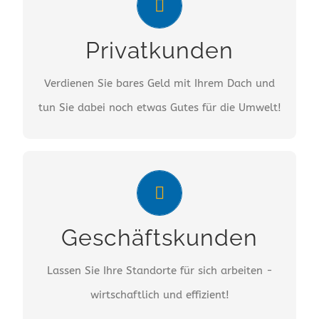
20 Jahre gesetzlich geregelte Einnahmen und
Privatkunden
Reduzierung der Stromkosten ab dem ersten
Tag.
Verdienen Sie bares Geld mit Ihrem Dach und
tun Sie dabei noch etwas Gutes für die Umwelt!
MEHR…
GESCHÄFTSKUNDEN
Als Gewerbetreibender sind Sie es gewohnt,
Geschäftskunden
wirtschaftlich zu denken. Sprechen Sie mit uns!
Lassen Sie Ihre Standorte für sich arbeiten -
MEHR…
wirtschaftlich und effizient!